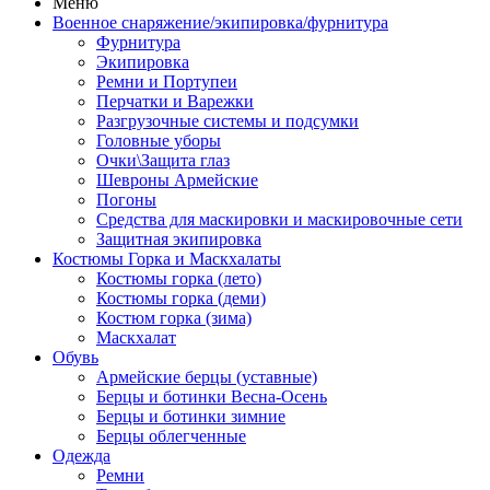
Меню
Военное снаряжение/экипировка/фурнитура
Фурнитура
Экипировка
Ремни и Портупеи
Перчатки и Варежки
Разгрузочные системы и подсумки
Головные уборы
Очки\Защита глаз
Шевроны Армейские
Погоны
Средства для маскировки и маскировочные сети
Защитная экипировка
Костюмы Горка и Маскхалаты
Костюмы горка (лето)
Костюмы горка (деми)
Костюм горка (зима)
Маскхалат
Обувь
Армейские берцы (уставные)
Берцы и ботинки Весна-Осень
Берцы и ботинки зимние
Берцы облегченные
Одежда
Ремни