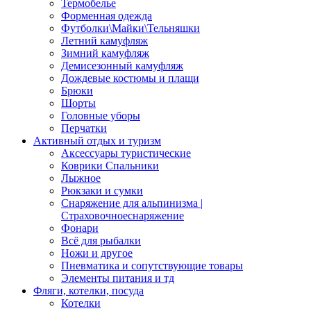
Термобелье
Форменная одежда
Футболки\Майки\Тельняшки
Летний камуфляж
Зимний камуфляж
Демисезонный камуфляж
Дождевые костюмы и плащи
Брюки
Шорты
Головные уборы
Перчатки
Активный отдых и туризм
Аксессуары туристические
Коврики Спальники
Лыжное
Рюкзаки и сумки
Снаряжение для альпинизма |
Страховочноеснаряжение
Фонари
Всё для рыбалки
Ножи и другое
Пневматика и сопутствующие товары
Элементы питания и тд
Фляги, котелки, посуда
Котелки