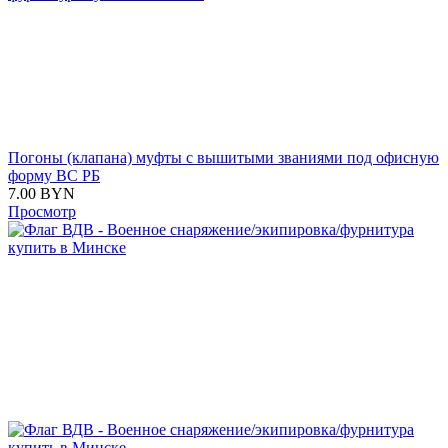
Погоны (клапана) муфты с вышитыми званиями под офисную
форму ВС РБ
7.00
BYN
Просмотр