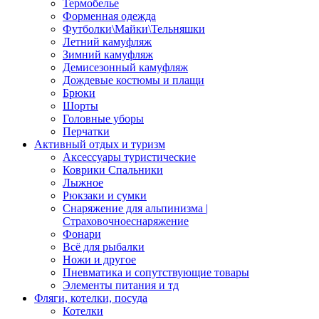
Термобелье
Форменная одежда
Футболки\Майки\Тельняшки
Летний камуфляж
Зимний камуфляж
Демисезонный камуфляж
Дождевые костюмы и плащи
Брюки
Шорты
Головные уборы
Перчатки
Активный отдых и туризм
Аксессуары туристические
Коврики Спальники
Лыжное
Рюкзаки и сумки
Снаряжение для альпинизма |
Страховочноеснаряжение
Фонари
Всё для рыбалки
Ножи и другое
Пневматика и сопутствующие товары
Элементы питания и тд
Фляги, котелки, посуда
Котелки