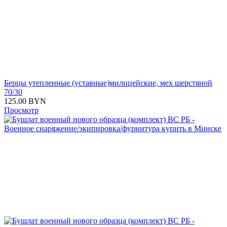
Берцы утепленные (уставные)милицейские, мех шерстяной
70/30
125.00
BYN
Просмотр