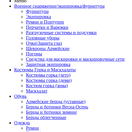
Меню
Военное снаряжение/экипировка/фурнитура
Фурнитура
Экипировка
Ремни и Портупеи
Перчатки и Варежки
Разгрузочные системы и подсумки
Головные уборы
Очки\Защита глаз
Шевроны Армейские
Погоны
Средства для маскировки и маскировочные сети
Защитная экипировка
Костюмы Горка и Маскхалаты
Костюмы горка (лето)
Костюмы горка (деми)
Костюм горка (зима)
Маскхалат
Обувь
Армейские берцы (уставные)
Берцы и ботинки Весна-Осень
Берцы и ботинки зимние
Берцы облегченные
Одежда
Ремни