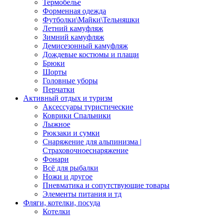
Термобелье
Форменная одежда
Футболки\Майки\Тельняшки
Летний камуфляж
Зимний камуфляж
Демисезонный камуфляж
Дождевые костюмы и плащи
Брюки
Шорты
Головные уборы
Перчатки
Активный отдых и туризм
Аксессуары туристические
Коврики Спальники
Лыжное
Рюкзаки и сумки
Снаряжение для альпинизма |
Страховочноеснаряжение
Фонари
Всё для рыбалки
Ножи и другое
Пневматика и сопутствующие товары
Элементы питания и тд
Фляги, котелки, посуда
Котелки