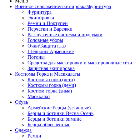
Меню
Военное снаряжение/экипировка/фурнитура
Фурнитура
Экипировка
Ремни и Портупеи
Перчатки и Варежки
Разгрузочные системы и подсумки
Головные уборы
Очки\Защита глаз
Шевроны Армейские
Погоны
Средства для маскировки и маскировочные сети
Защитная экипировка
Костюмы Горка и Маскхалаты
Костюмы горка (лето)
Костюмы горка (деми)
Костюм горка (зима)
Маскхалат
Обувь
Армейские берцы (уставные)
Берцы и ботинки Весна-Осень
Берцы и ботинки зимние
Берцы облегченные
Одежда
Ремни