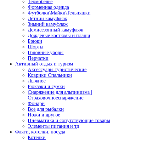
Термобелье
Форменная одежда
Футболки\Майки\Тельняшки
Летний камуфляж
Зимний камуфляж
Демисезонный камуфляж
Дождевые костюмы и плащи
Брюки
Шорты
Головные уборы
Перчатки
Активный отдых и туризм
Аксессуары туристические
Коврики Спальники
Лыжное
Рюкзаки и сумки
Снаряжение для альпинизма |
Страховочноеснаряжение
Фонари
Всё для рыбалки
Ножи и другое
Пневматика и сопутствующие товары
Элементы питания и тд
Фляги, котелки, посуда
Котелки