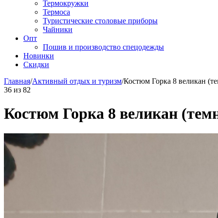
Термокружки
Термоса
Туристические столовые приборы
Чайники
Опт
Пошив и производство спецодежды
Новинки
Скидки
Главная
/
Активный отдых и туризм
/
Костюм Горка 8 великан (те
36
из
82
Костюм Горка 8 великан (тем