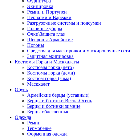
Фурнитура
Экипировка
Ремни и Портупеи
Перчатки и Варежки
Разгрузочные системы и подсумки
Головные уборы
Очки\Защита глаз
Шевроны Армейские
Погоны
Средства для маскировки и маскировочные сети
Защитная экипировка
Костюмы Горка и Маскхалаты
Костюмы горка (лето)
Костюмы горка (деми)
Костюм горка (зима)
Маскхалат
Обувь
Армейские берцы (уставные)
Берцы и ботинки Весна-Осень
Берцы и ботинки зимние
Берцы облегченные
Одежда
Ремни
Термобелье
Форменная одежда