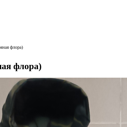
мная флора)
ная флора)