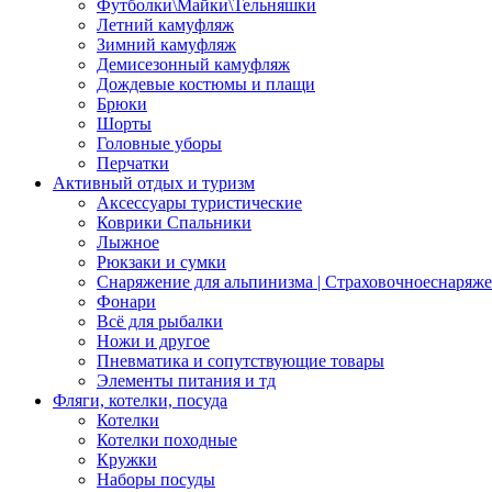
Футболки\Майки\Тельняшки
Летний камуфляж
Зимний камуфляж
Демисезонный камуфляж
Дождевые костюмы и плащи
Брюки
Шорты
Головные уборы
Перчатки
Активный отдых и туризм
Аксессуары туристические
Коврики Спальники
Лыжное
Рюкзаки и сумки
Снаряжение для альпинизма | Страховочноеснаряж
Фонари
Всё для рыбалки
Ножи и другое
Пневматика и сопутствующие товары
Элементы питания и тд
Фляги, котелки, посуда
Котелки
Котелки походные
Кружки
Наборы посуды