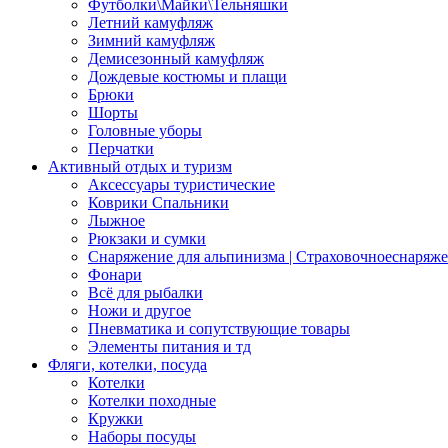
Футболки\Майки\Тельняшки
Летний камуфляж
Зимний камуфляж
Демисезонный камуфляж
Дождевые костюмы и плащи
Брюки
Шорты
Головные уборы
Перчатки
Активный отдых и туризм
Аксессуары туристические
Коврики Спальники
Лыжное
Рюкзаки и сумки
Снаряжение для альпинизма | Страховочноеснаряж
Фонари
Всё для рыбалки
Ножи и другое
Пневматика и сопутствующие товары
Элементы питания и тд
Фляги, котелки, посуда
Котелки
Котелки походные
Кружки
Наборы посуды