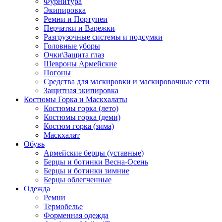
Фурнитура
Экипировка
Ремни и Портупеи
Перчатки и Варежки
Разгрузочные системы и подсумки
Головные уборы
Очки\Защита глаз
Шевроны Армейские
Погоны
Средства для маскировки и маскировочные сети
Защитная экипировка
Костюмы Горка и Маскхалаты
Костюмы горка (лето)
Костюмы горка (деми)
Костюм горка (зима)
Маскхалат
Обувь
Армейские берцы (уставные)
Берцы и ботинки Весна-Осень
Берцы и ботинки зимние
Берцы облегченные
Одежда
Ремни
Термобелье
Форменная одежда