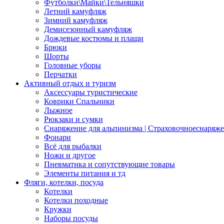
Футболки\Майки\Тельняшки
Летний камуфляж
Зимний камуфляж
Демисезонный камуфляж
Дождевые костюмы и плащи
Брюки
Шорты
Головные уборы
Перчатки
Активный отдых и туризм
Аксессуары туристические
Коврики Спальники
Лыжное
Рюкзаки и сумки
Снаряжение для альпинизма | Страховочноеснаряж
Фонари
Всё для рыбалки
Ножи и другое
Пневматика и сопутствующие товары
Элементы питания и тд
Фляги, котелки, посуда
Котелки
Котелки походные
Кружки
Наборы посуды