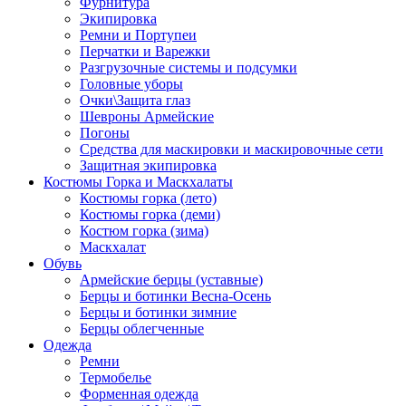
Фурнитура
Экипировка
Ремни и Портупеи
Перчатки и Варежки
Разгрузочные системы и подсумки
Головные уборы
Очки\Защита глаз
Шевроны Армейские
Погоны
Средства для маскировки и маскировочные сети
Защитная экипировка
Костюмы Горка и Маскхалаты
Костюмы горка (лето)
Костюмы горка (деми)
Костюм горка (зима)
Маскхалат
Обувь
Армейские берцы (уставные)
Берцы и ботинки Весна-Осень
Берцы и ботинки зимние
Берцы облегченные
Одежда
Ремни
Термобелье
Форменная одежда